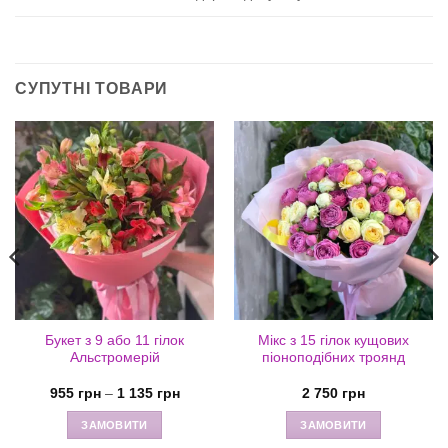
СУПУТНІ ТОВАРИ
Букет з 9 або 11 гілок
Мікс з 15 гілок кущових
Альстромерій
піоноподібних троянд
Діапазон
955
грн
–
1 135
грн
2 750
грн
цін:
від
ЗАМОВИТИ
ЗАМОВИТИ
955 грн
до