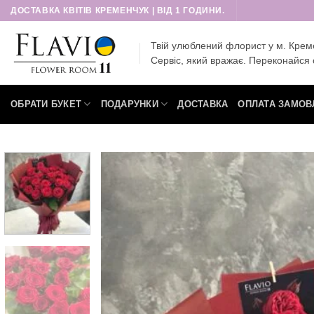
Пропустити
ДОСТАВКА КВІТІВ КРЕМЕНЧУК | ВІД 1 ГОДИНИ.
Твій улюблений флорист у м. Крем
Сервіс, який вражає. Переконайся 
ОБРАТИ БУКЕТ
ПОДАРУНКИ
ДОСТАВКА
ОПЛАТА ЗАМОВ