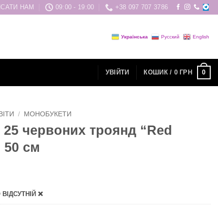
САТИ НАМ
09:00 - 19:00
+38 097 707 3786
Українська
Русский
English
0
УВІЙТИ
КОШИК /
0
ГРН
ВІТИ
/
МОНОБУКЕТИ
з 25 червоних троянд “Red
 50 см
ВІДСУТНІЙ ❌