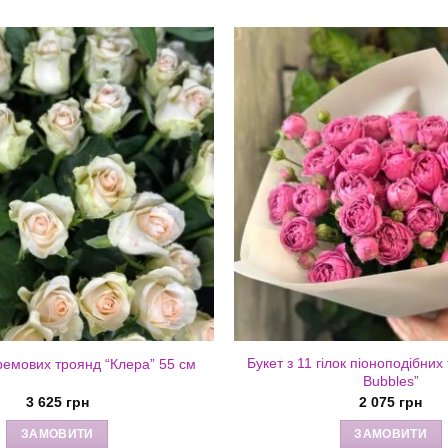
Букет з 11 гілок піоноподібних
кремових троянд “Клера” 55 см
Bubbles”
3 625
грн
2 075
грн
ЗАМОВИТИ
ЗАМОВИТИ