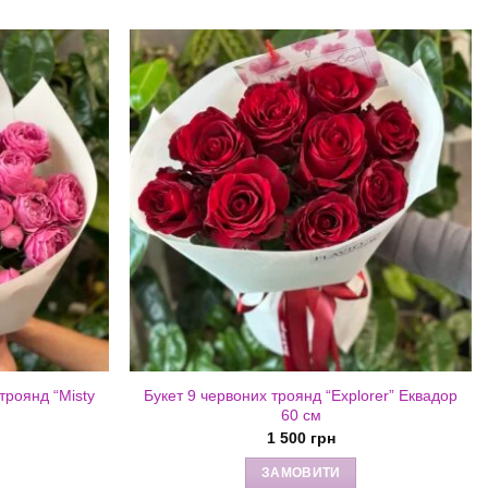
 троянд “Misty
Букет 9 червоних троянд “Explorer” Еквадор
60 см
1 500
грн
ЗАМОВИТИ