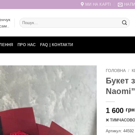
МИ НА КАРТІ
НАПИ
енчук
Шукати:
сам..
ЛЕННЯ
ПРО НАС
FAQ | КОНТАКТИ
ГОЛОВНА
/
К
Букет 
Naomi”
1 600
грн
❌ ТИМЧАСОВО 
Артикул:
44592