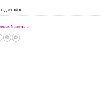
ВІДСУТНІЙ ❌
селери
,
Монобукети