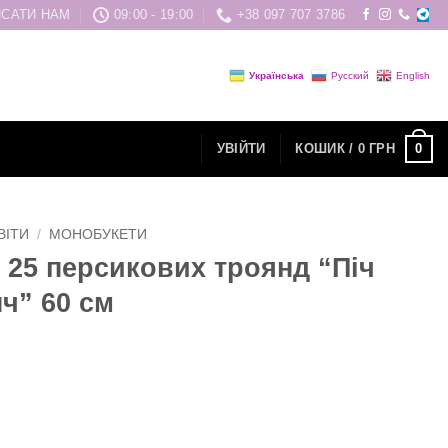
САТИ НАМ
09:00 - 19:00
+38 097 707 3786
Українська
Русский
English
0
УВІЙТИ
КОШИК /
0
ГРН
ВІТИ
/
МОНОБУКЕТИ
з 25 персикових троянд “Піч
ч” 60 см