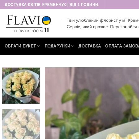
Пропустити
ДОСТАВКА КВІТІВ КРЕМЕНЧУК | ВІД 1 ГОДИНИ.
Твій улюблений флорист у м. Крем
Сервіс, який вражає. Переконайся 
ОБРАТИ БУКЕТ
ПОДАРУНКИ
ДОСТАВКА
ОПЛАТА ЗАМОВ