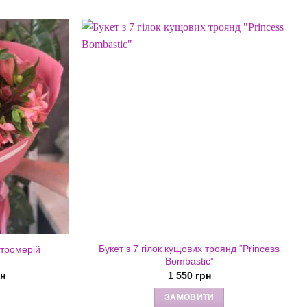
Букет з 7 гілок кущових троянд “Princess
стромерій
Bombastic”
Діапазон
рн
1 550
грн
цін:
від
ЗАМОВИТИ
955 грн