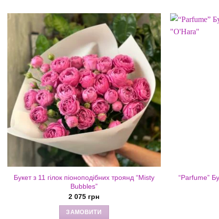
Букет з 11 гілок піоноподібних троянд “Misty
“Parfume” Бу
Bubbles”
2 075
грн
ЗАМОВИТИ