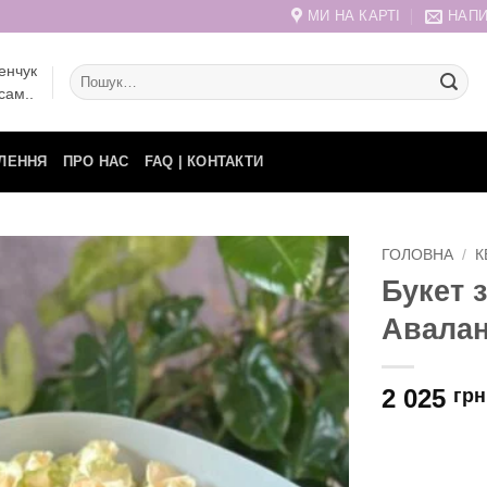
МИ НА КАРТІ
НАПИ
енчук
Шукати:
сам..
ЛЕННЯ
ПРО НАС
FAQ | КОНТАКТИ
ГОЛОВНА
/
К
Букет 
Авалан
2 025
грн