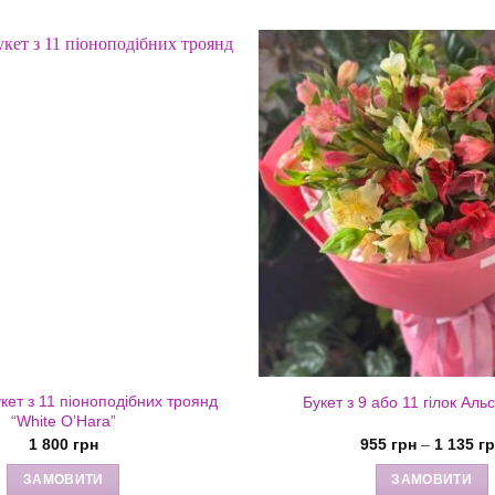
кет з 11 піоноподібних троянд
Букет з 9 або 11 гілок Аль
“White O’Hara”
1 800
грн
955
грн
–
1 135
г
ЗАМОВИТИ
ЗАМОВИТИ