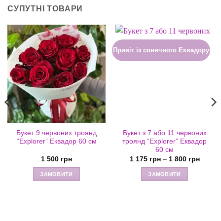
СУПУТНІ ТОВАРИ
Привіт із сонячного Еквадору
Букет 9 червоних троянд
Букет з 7 або 11 червоних
“Explorer” Еквадор 60 см
троянд “Explorer” Еквадор
60 см
Діапаз
1 500
грн
1 175
грн
–
1 800
грн
цін:
від
ЗАМОВИТИ
ЗАМОВИТИ
1
175 гр
Цей
до
товар
1
800 гр
має
кілька