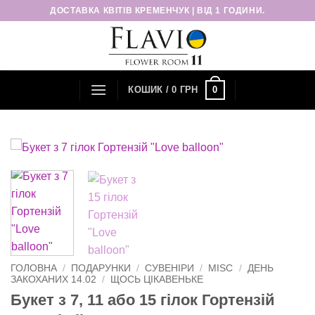
Пропустити
ДОСТАВКА КВІТІВ КРЕМЕНЧУК | ВІД 1 ГОДИНИ.
0
КОШИК /
0
ГРН
ГОЛОВНА
/
ПОДАРУНКИ
/
СУВЕНІРИ
/
MISC
/
ДЕНЬ
ЗАКОХАНИХ 14.02
/
ЩОСЬ ЦІКАВЕНЬКЕ
Букет з 7, 11 або 15 гілок Гортензій