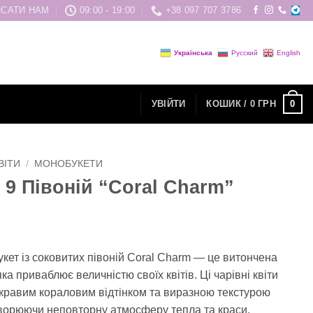
САТИ НАМ
09:00 - 19:00
+38 097 707 3786
Українська
Русский
English
0
УВІЙТИ
КОШИК /
0
ГРН
ВІТИ
/
МОНОБУКЕТИ
з 9 Півоній “Coral Charm”
кет із соковитих півоній Coral Charm — це витончена
ка приваблює величністю своїх квітів. Ці чарівні квіти
кравим кораловим відтінком та виразною текстурою
творюючи неповторну атмосферу тепла та краси.