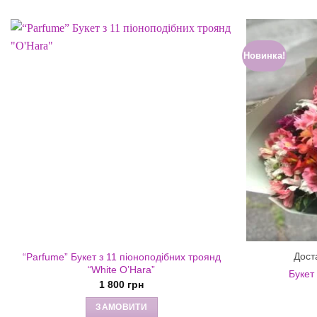
Новинка!
Дост
“Parfume” Букет з 11 піоноподібних троянд
“White O’Hara”
Букет
1 800
грн
ЗАМОВИТИ