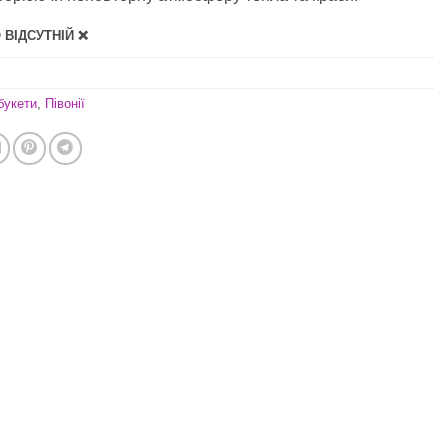
ВІДСУТНІЙ ❌
букети
,
Півонії