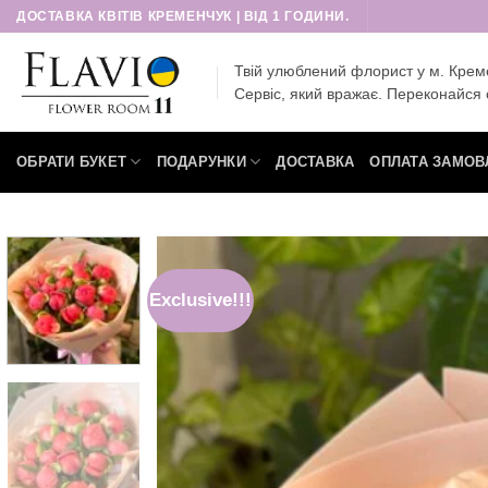
Пропустити
ДОСТАВКА КВІТІВ КРЕМЕНЧУК | ВІД 1 ГОДИНИ.
Твій улюблений флорист у м. Крем
Сервіс, який вражає. Переконайся 
ОБРАТИ БУКЕТ
ПОДАРУНКИ
ДОСТАВКА
ОПЛАТА ЗАМОВ
Exclusive!!!