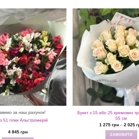
авимо за наш рахунок!
Букет з 15 або 25 кремових т
55 см
 з 51 гілки Альстромерій
1 275
грн
–
2 025
г
4 845
грн
ЗАМОВИТИ