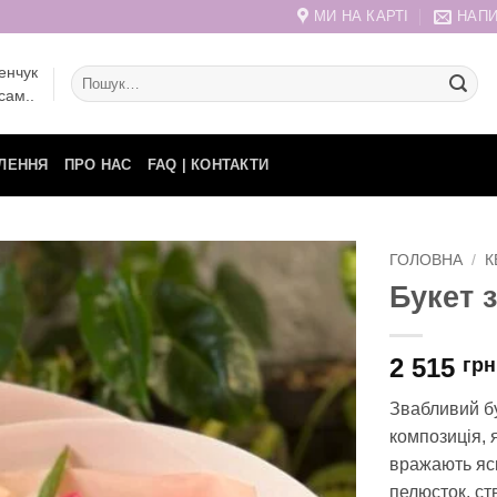
МИ НА КАРТІ
НАПИ
енчук
Шукати:
сам..
ЛЕННЯ
ПРО НАС
FAQ | КОНТАКТИ
ГОЛОВНА
/
К
Букет 
2 515
грн
Звабливий бу
композиція, я
вражають яс
пелюсток, с