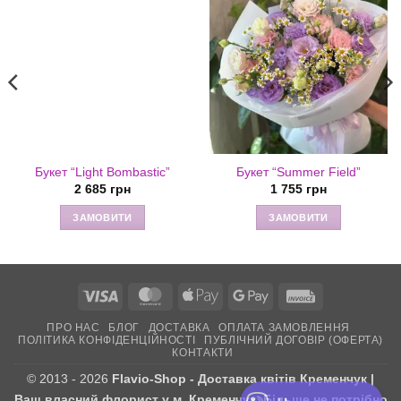
Букет “Light Bombastic”
Букет “Summer Field”
2 685
грн
1 755
грн
ЗАМОВИТИ
ЗАМОВИТИ
Visa
MasterCard
Apple
Google
Invoice
Pay
Pay
ПРО НАС
БЛОГ
ДОСТАВКА
ОПЛАТА ЗАМОВЛЕННЯ
ПОЛІТИКА КОНФІДЕНЦІЙНОСТІ
ПУБЛІЧНИЙ ДОГОВІР (ОФЕРТА)
КОНТАКТИ
© 2013 - 2026
Flavio-Shop - Доставка квітів Кременчук |
Ваш власний флорист у м. Кременчук. Більше не потрібно