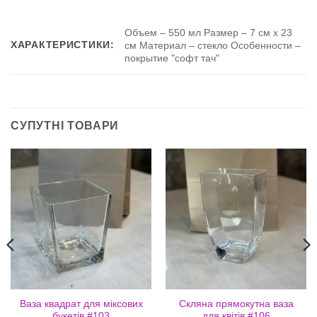
Объем – 550 мл Размер – 7 см х 23
ХАРАКТЕРИСТИКИ:
см Материал – стекло Особенности –
покрытие "софт тач"
СУПУТНІ ТОВАРИ
Ваза квадрат для міксових
Скляна прямокутна ваза
букетів #103
для квітів #106