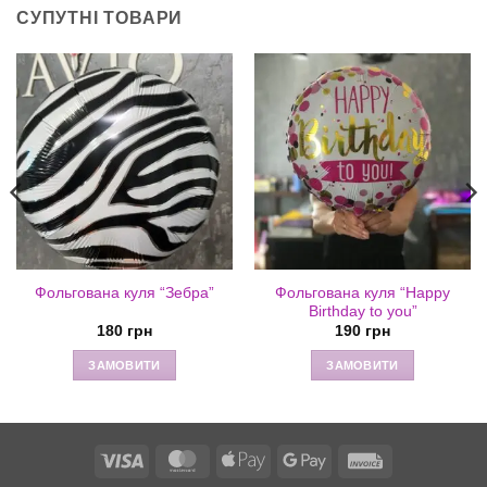
СУПУТНІ ТОВАРИ
Фольгована куля “Happy
Фольгована куля “Зебра”
Birthday to you”
180
грн
190
грн
ЗАМОВИТИ
ЗАМОВИТИ
Visa
MasterCard
Apple
Google
Invoice
Pay
Pay