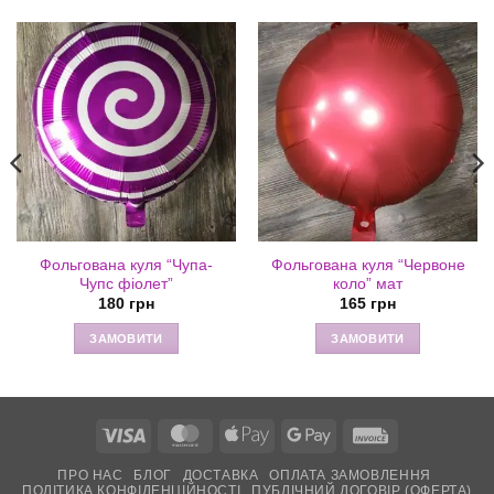
Фольгована куля “Чупа-
Фольгована куля “Червоне
Чупс фіолет”
коло” мат
180
грн
165
грн
ЗАМОВИТИ
ЗАМОВИТИ
Visa
MasterCard
Apple
Google
Invoice
Pay
Pay
ПРО НАС
БЛОГ
ДОСТАВКА
ОПЛАТА ЗАМОВЛЕННЯ
ПОЛІТИКА КОНФІДЕНЦІЙНОСТІ
ПУБЛІЧНИЙ ДОГОВІР (ОФЕРТА)