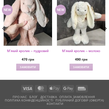
NEW
NEW
М’який кролик – пудровий
М’який кролик – молоко
470
грн
490
грн
ЗАМОВИТИ
ЗАМОВИТИ
Visa
MasterCard
Apple
Google
Invoice
Pay
Pay
ПРО НАС
БЛОГ
ДОСТАВКА
ОПЛАТА ЗАМОВЛЕННЯ
ПОЛІТИКА КОНФІДЕНЦІЙНОСТІ
ПУБЛІЧНИЙ ДОГОВІР (ОФЕРТА)
КОНТАКТИ