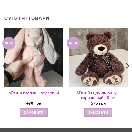
СУПУТНІ ТОВАРИ
NEW
NEW
М’який ведмідь Балу –
М’який кролик – пудровий
коричневий 40 см
470
грн
575
грн
ЗАМОВИТИ
ЗАМОВИТИ